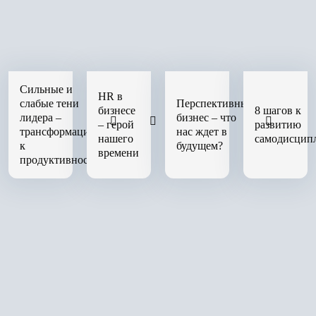
Сильные и
HR в
слабые тени
Перспективный
бизнесе
8 шагов к
лидера –
бизнес – что
– герой
развитию
трансформация
нас ждет в
нашего
самодисцип
к
будущем?
времени
продуктивности