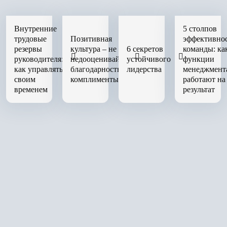
Внутренние
5 столпов
трудовые
Позитивная
эффективно
резервы
культура – не
6 секретов
команды: ка
руководителя:
недооценивайте
устойчивого
функции
как управлять
благодарность и
лидерства
менеджмент
своим
комплименты
работают на
временем
результат