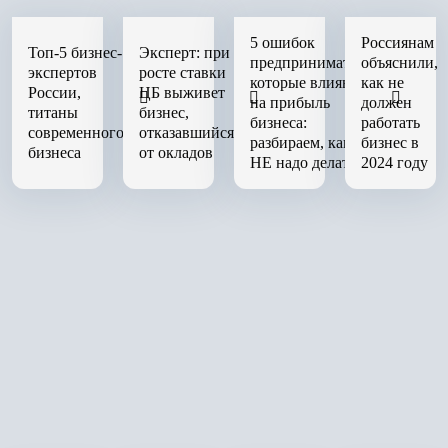
5 ошибок
Россиянам
Топ-5 бизнес-
Эксперт: при
предпринимателя,
объяснили,
экспертов
росте ставки
которые влияют
как не
России,
ЦБ выживет
на прибыль
должен
титаны
бизнес,
бизнеса:
работать
современного
отказавшийся
разбираем, как
бизнес в
бизнеса
от окладов
НЕ надо делать
2024 году