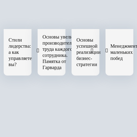
Основы увеличения
Стили
Основы
производительности
лидерства:
успешной
Менеджмен
труда каждого
а как
реализации
маленьких
сотрудника.
управляете
бизнес-
побед
Памятка от
вы?
стратегии
Гарварда