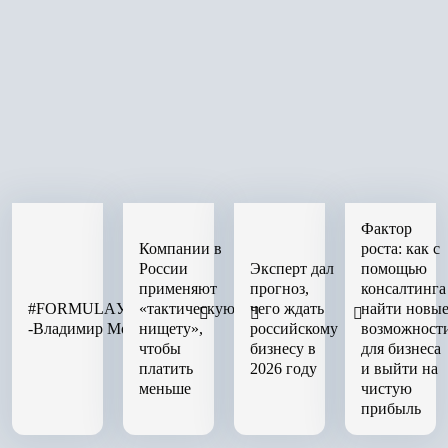
Фактор
Компании в
роста: как с
России
Эксперт дал
помощью
применяют
прогноз,
консалтинга
#FORMULAУСПЕХА
«тактическую
чего ждать
найти новы
-Владимир Моженков
нищету»,
российскому
возможност
чтобы
бизнесу в
для бизнеса
платить
2026 году
и выйти на
меньше
чистую
прибыль