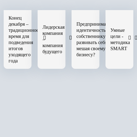
Конец
декабря –
Предпринимательская
Лидерская
традиционное
идентичность: как
Умные
компания
время для
собственнику
цели -
–
подведения
развивать себя, не
методика
компания
итогов
мешая своему
SMART
будущего
уходящего
бизнесу?
года