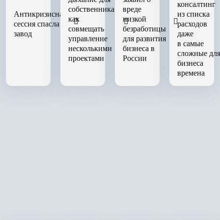
консалтинг
собственника:
вреде
Антикризисная
из списка
как
низкой
сессия спасла
расходов
совмещать
безработицы
завод
даже
управление
для развития
в самые
несколькими
бизнеса в
сложные дл
проектами
России
бизнеса
времена