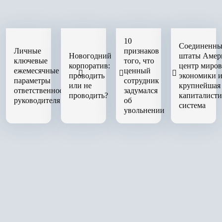
10
Соединенны
Личные
признаков
Новогодний
штаты Амер
ключевые
того, что
корпоратив:
центр миро
ежемесячные
ценный
проводить
экономики 
параметры
сотрудник
или не
крупнейшая
ответственности
задумался
проводить?
капиталисти
руководителя
об
система
увольнении