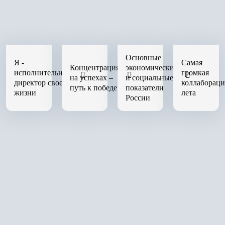
Основные
Я -
Самая
Концентрация
экономические
исполнительный
громкая
на успехах –
и социальные
директор своей
коллабораци
путь к победе
показатели
жизни
лета
России