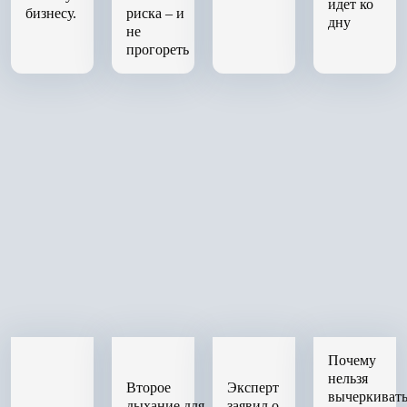
идет ко
бизнесу.
риска – и
дну
не
прогореть
Почему
нельзя
Второе
Эксперт
вычеркиват
дыхание для
заявил о