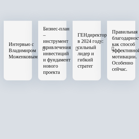
Бизнес-план
Правильная
–
ГЕНдиректор
благодарнос
инструмент
в 2024 году:
Интервью с
как способ
привлечения
сильный
Владимиром
эффективно
инвестиций
лидер и
Моженковым
мотивации.
и фундамент
гибкий
Особенно
нового
стратег
сейчас.
проекта