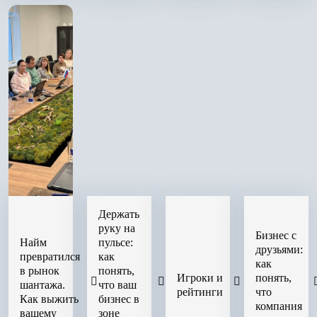
Держать
руку на
Бизнес с
Найм
пульсе:
друзьями:
превратился
как
как
в рынок
понять,
Игроки и
понять,
шантажа.
что ваш
рейтинги
что
Как выжить
бизнес в
компания
вашему
зоне