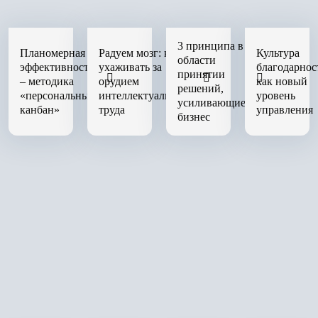
3 принципа в
Планомерная
Радуем мозг: как
Культура
области
эффективность
ухаживать за
благодарнос
принятии
– методика
орудием
как новый
решений,
«персональный
интеллектуального
уровень
усиливающие
канбан»
труда
управления
бизнес