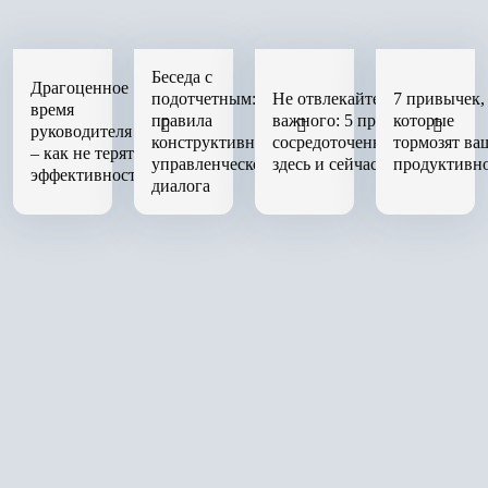
Беседа с
Драгоценное
подотчетным:
Не отвлекайтесь от
7 привычек,
время
правила
важного: 5 правил
которые
руководителя
конструктивного
сосредоточенности
тормозят ва
– как не терять
управленческого
здесь и сейчас
продуктивн
эффективность
диалога