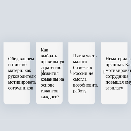
Как
выбрать
Пятая часть
Обед вдвоем
Нематериал
правильную
малого
и письмо
пряники. Ка
стратегию
бизнеса в
матери: как
мотивирова
развития
России не
руководителю
сотрудника,
команды на
смогла
мотивировать
повышая ем
основе
возобновить
сотрудников
зарплату
талантов
работу
каждого?