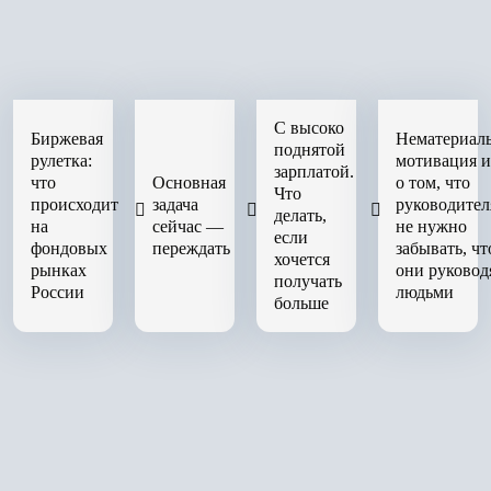
С высоко
Биржевая
Нематериал
поднятой
рулетка:
мотивация 
зарплатой.
что
Основная
о том, что
Что
происходит
задача
руководите
делать,
на
сейчас —
не нужно
если
фондовых
переждать
забывать, чт
хочется
рынках
они руковод
получать
России
людьми
больше