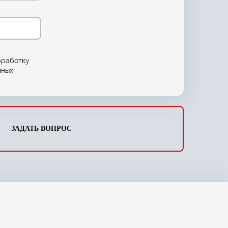
бработку
нных