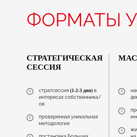
ФОРМАТЫ У
СТРАТЕГИЧЕСКАЯ
МАС
СЕССИЯ
стратсессия
в
на
(1-2-3 дня)
интересах собственника/
де
ов
пр
проверенная уникальная
ин
методология
жи
постановка Больших
на