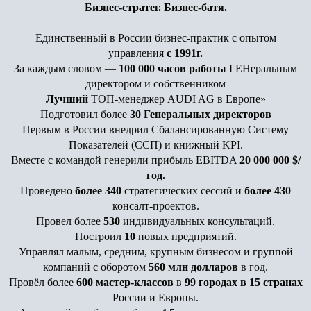
Бизнес-стратег. Бизнес-батя.
Единственный в России бизнес-практик с опытом
управления
с 1991г.
За каждым словом —
100 000 часов работы
ГЕНеральным
директором и собственником
Лучший
ТОП-менеджер AUDI AG в Европе»
Подготовил более
30 Генеральных директоров
Первым в России внедрил Сбалансированную Систему
Показателей (ССП) и книжный KPI.
Вместе с командой генерили прибыль EBITDA
20 000 000 $/
год.
Проведено
более 340
стратегических сессий и
более 430
консалт-проектов.
Провел более
530
индивидуальных консультаций.
Построил
10
новых предприятий.
Управлял малым, средним, крупным бизнесом и группой
компаний с оборотом
560 млн долларов
в год.
Провёл более
600 мастер-классов
в
99 городах в 15 странах
России и Европы.