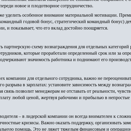
переди новое и плодотворное сотрудничество.
кже уделить особенное внимание материальной мотивации. Прем
 (командный годовой бонус, стратегический командный бонус) 
ии, и показывает, что его вклад достойно поощряется.
ь партнерскую схему вознаграждения для отдельных категорий 
трудников, которые проработали определенный срок или за опр
подчеркивают значимость работника и поднимают его производс
пех компании для отдельного сотрудника, важно не переоценива
ого разрыва в зарплатах: установите зависимость между вознагр
я связь позволит менеджерам не отставать от реальности, чувст
арплату любой ценой, жертвуя рабочими и прибылью в непростые
оводителя – в лидерской компании он всегда внимателен к слож
личностные кризисы. Важно оказать поддержку, организовать зам
иальную помощь. Это не ляжет тяжелым финансовым и операцио