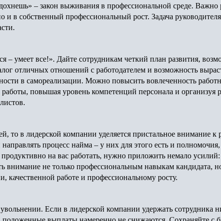
охнешь» – закон выживания в профессиональной среде. Важно р
но и в собственный профессиональный рост. Задача руководителя
асти.
ся – умеет все!». Дайте сотрудникам четкий план развития, возм
 залог отличных отношений с работодателем и возможность выра
ности в самореализации. Можно повысить вовлеченность работн
 работы, повышая уровень компетенций персонала и организуя р
алистов.
й, то в лидерской компании уделяется пристальное внимание к р
аправлять процесс найма – у них для этого есть и полномочия
и продуктивно на вас работать, нужно приложить немало усилий:
ть внимание не только профессиональным навыкам кандидата, н
, качественной работе и профессиональному росту.
 увольнении. Если в лидерской компании удержать сотрудника ни
д, положенные выплаты намеренно не снижаются. Сохраняйте с