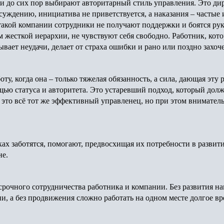
и до сих пор выбирают авторитарный стиль управления. Это д
суждению, инициатива не приветствуется, а наказания – частые 
В такой компании сотрудники не получают поддержки и боятся рук
м жесткой иерархии, не чувствуют себя свободно. Работник, кот
ывает неудачи, делает от страха ошибки и рано или поздно захо
у, когда она – только тяжелая обязанность, а сила, дающая эту р
ощью статуса и авторитета. Это устаревший подход, который дол
 это всё тот же эффективный управленец, но при этом внимате
ах заботятся, помогают, предвосхищая их потребности в развит
не.
срочного сотрудничества работника и компании. Без развития 
и, а без продвижения сложно работать на одном месте долгое в