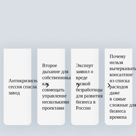
Почему
нельзя
Второе
Эксперт
вычеркиват
дыхание для
заявил о
консалтинг
собственника:
вреде
Антикризисная
из списка
как
низкой
сессия спасла
расходов
совмещать
безработицы
завод
даже
управление
для развития
в самые
несколькими
бизнеса в
сложные дл
проектами
России
бизнеса
времена