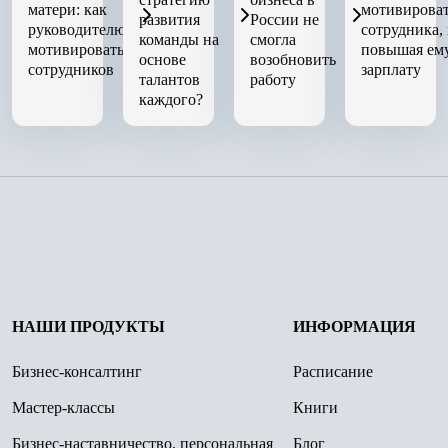
матери: как
мотивирова
развития
России не
руководителю
сотрудника,
команды на
смогла
мотивировать
повышая ем
основе
возобновить
сотрудников
зарплату
талантов
работу
каждого?
НАШИ ПРОДУКТЫ
ИНФОРМАЦИЯ
Бизнес-консалтинг
Расписание
Мастер-классы
Книги
Бизнес-наставничество, персональная
Блог