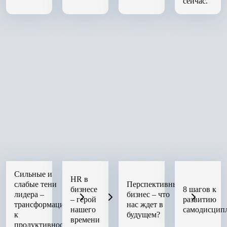
сейчас.
Сильные и
HR в
слабые тени
Перспективный
бизнесе
8 шагов к
лидера –
бизнес – что
– герой
развитию
трансформация
нас ждет в
нашего
самодисцип
к
будущем?
времени
продуктивности