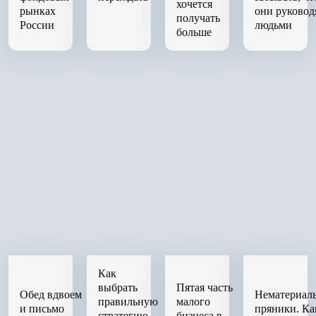
хочется
рынках
они руковод
получать
России
людьми
больше
Как
выбрать
Пятая часть
Обед вдвоем
Нематериал
правильную
малого
и письмо
пряники. Ка
стратегию
бизнеса в