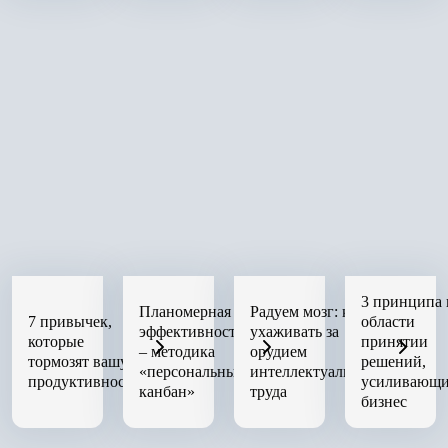
3 принципа 
Планомерная
Радуем мозг: как
7 привычек,
области
эффективность
ухаживать за
которые
принятии
– методика
орудием
тормозят вашу
решений,
«персональный
интеллектуального
продуктивность
усиливающ
канбан»
труда
бизнес