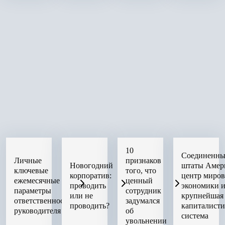
10
Соединенны
Личные
признаков
Новогодний
штаты Амер
ключевые
того, что
корпоратив:
центр миро
ежемесячные
ценный
проводить
экономики 
параметры
сотрудник
или не
крупнейшая
ответственности
задумался
проводить?
капиталисти
руководителя
об
система
увольнении