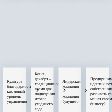
Конец
декабря –
Предприним
Культура
Лидерская
традиционное
идентичност
благодарности
компания
время для
собственни
как новый
–
подведения
развивать се
уровень
компания
итогов
мешая свое
управления
будущего
уходящего
бизнесу?
года