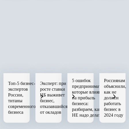
5 ошибок
Россиянам
Топ-5 бизнес-
Эксперт: при
предпринимателя,
объяснили,
экспертов
росте ставки
которые влияют
как не
России,
ЦБ выживет
на прибыль
должен
титаны
бизнес,
бизнеса:
работать
современного
отказавшийся
разбираем, как
бизнес в
бизнеса
от окладов
НЕ надо делать
2024 году