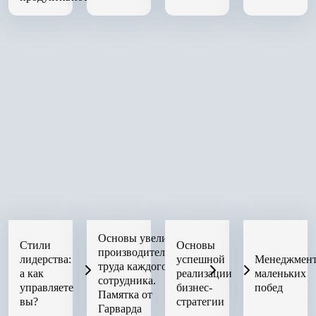
Основы увеличения
Стили
Основы
производительности
лидерства:
успешной
Менеджмен
труда каждого
а как
реализации
маленьких
сотрудника.
управляете
бизнес-
побед
Памятка от
вы?
стратегии
Гарварда