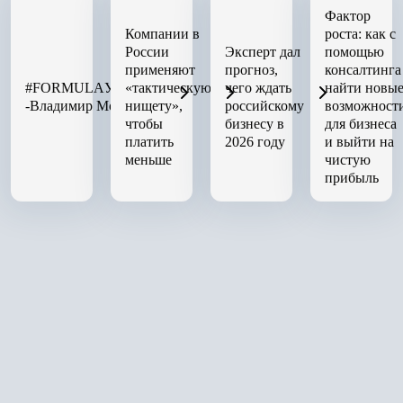
Фактор
Компании в
роста: как с
России
Эксперт дал
помощью
применяют
прогноз,
консалтинга
#FORMULAУСПЕХА
«тактическую
чего ждать
найти новы
-Владимир Моженков
нищету»,
российскому
возможност
чтобы
бизнесу в
для бизнеса
платить
2026 году
и выйти на
меньше
чистую
прибыль