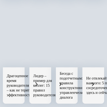
Беседа с
Драгоценное
Лидер –
подотчетным:
Не отвлекай
время
пример для
правила
важного: 5 
руководителя
коллег: 15
конструктивного
сосредоточе
– как не терять
правил
управленческого
здесь и сейч
эффективность
руководителя
диалога