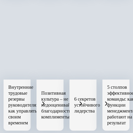
Внутренние
5 столпов
трудовые
Позитивная
эффективно
резервы
культура – не
6 секретов
команды: ка
руководителя:
недооценивайте
устойчивого
функции
как управлять
благодарность и
лидерства
менеджмент
своим
комплименты
работают на
временем
результат