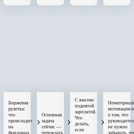
С высоко
Биржевая
Нематериал
поднятой
рулетка:
мотивация 
зарплатой.
что
Основная
о том, что
Что
происходит
задача
руководите
делать,
на
сейчас —
не нужно
если
фондовых
переждать
забывать, чт