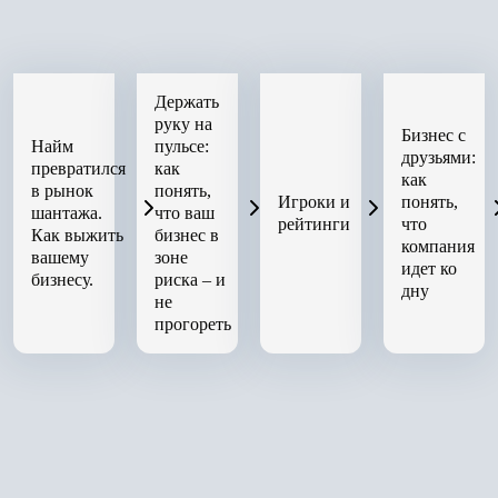
Держать
руку на
Бизнес с
Найм
пульсе:
друзьями:
превратился
как
как
в рынок
понять,
Игроки и
понять,
шантажа.
что ваш
рейтинги
что
Как выжить
бизнес в
компания
вашему
зоне
идет ко
бизнесу.
риска – и
дну
не
прогореть