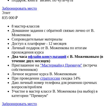
Подарок: книга "Бизнес по чуть-чуть"
Забронировать место
Элит
835 000 ₽
8 мастер-классов
Домашние задания с обратной связью лично от В.
Моженкова
Сопроводительные материалы
Доступ к платформе - 12 месяцев
Личный подарок от В. Моженкова по итогам
прохождения курса
Два часа
офлайн-консультаций
с В. Моженковым (в
течение двух месяцев)
Приглашение на
"Мастермайнд Премиум"
(встреча
собственников)
Личное ведение курса В. Моженковым
При проведении
стратсессии
скидка 14%
Даю личный номер телефона для решения срочных
вопросов/проблем
Участие в мастер классе В. Моженкова (на выбор) в
категории "Премиум"
Забронировать место